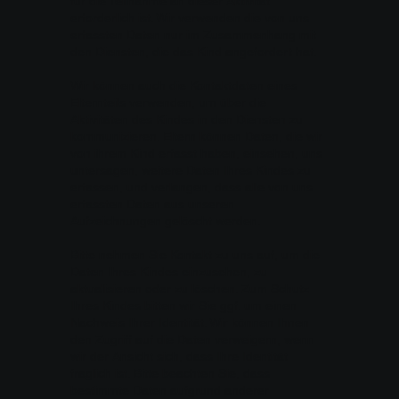
für die Teilnahme an dieser Aktivität
erforderlich ist. Wir verwenden die von uns
erfassten Daten nur im Zusammenhang mit
den Diensten, die das Kind angefordert hat.
Wir können auch die Kontaktdaten eines
Elternteils verwenden, um über die
Aktivitäten des Kindes in den Diensten zu
kommunizieren. Eltern können Daten, die wir
von ihrem Kind erfasst haben, einsehen, uns
untersagen, weitere Daten Ihres Kindes zu
erfassen, und verlangen, dass alle von uns
erfassten Daten aus unseren
Aufzeichnungen gelöscht werden.
Bitte nehmen Sie Kontakt zu uns auf, um die
Daten Ihres Kindes einzusehen, zu
aktualisieren oder zu löschen. Zum Schutz
Ihres Kindes bitten wir Sie ggf. um einen
Nachweis Ihrer Identität. Wir können Ihnen
den Zugriff auf die Daten verweigern, wenn
wir der Ansicht sich, dass Ihre Identität
fraglich ist. Bitte beachten Sie, dass
bestimmte Daten aufgrund anderer