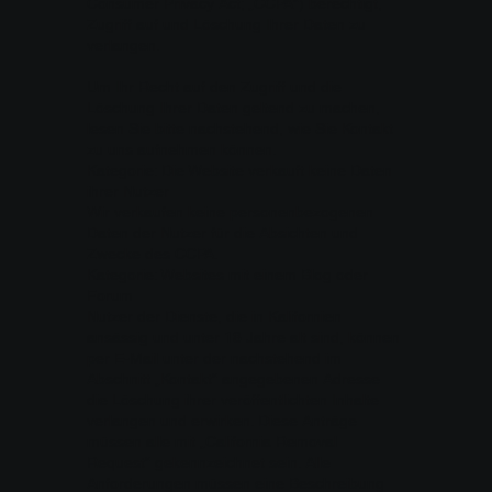
Consumer Privacy Act; „CCPA“) berechtigt,
Zugriff auf und Löschung Ihrer Daten zu
verlangen.
Um Ihr Recht auf den Zugriff und die
Löschung Ihrer Daten geltend zu machen,
lesen Sie bitte nachstehend, wie Sie Kontakt
zu uns aufnehmen können.
Kategorie: Die Website verkauft keine Daten
ihrer Nutzer
Wir verkaufen keine personenbezogenen
Daten der Nutzer für die Absichten und
Zwecke des CCPA.
Kategorie: Websites mit einem Blog oder
Forum
Nutzer der Dienste, die in Kalifornien
ansässig und unter 18 Jahre alt sind, können
per E-Mail unter der nachstehend im
Abschnitt „Kontakt“ angegebenen Adresse
die Löschung ihrer veröffentlichten Inhalte
verlangen und erwirken. Diese Anträge
müssen alle mit „California Removal
Request“ gekennzeichnet sein. Alle
Anforderungen müssen eine Beschreibung