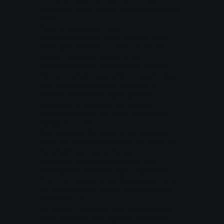
Kategorie: Nutzer erfasst personenbezogene
Daten
Personenbezogene Daten
Personenbezogene Daten können in den
Vereinigten Staaten, in Irland, Südkorea,
Taiwan, Israel und soweit für die
ordnungsgemäße Bereitstellung unserer
Dienste und/oder gesetzlich vorgeschrieben
(wie nachstehend weiter erläutert) in
anderen Rechtsordnungen gepflegt,
verarbeitet und gespeichert werden.
Wie lange werden die Daten vorgehalten?
Kategorie: Immer
Bitte beachten Sie, dass wir die erfassten
Daten so lange aufbewahren, wie es für die
Bereitstellung unserer Dienste, zur
Einhaltung unserer gesetzlichen und
vertraglichen Verpflichtungen gegenüber
Ihnen, zur Beilegung von Streitigkeiten und
zur Durchsetzung unserer Vereinbarungen
erforderlich ist.
Wir können unrichtige oder unvollständige
Daten jederzeit nach eigenem Ermessen