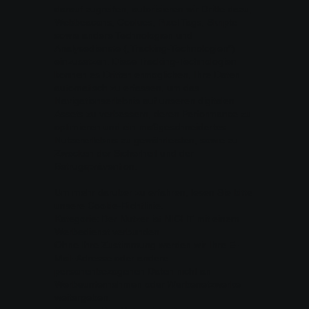
darauf zugreifen, autorisieren wir Dritte dazu,
Webbeacons, Cookies, Pixel Tags, Skripte
sowie andere Technologien und
Analysedienste („Tracking-Technologien“)
einzusetzen. Diese Tracking-Technologien
können es Dritten ermöglichen, Ihre Daten
automatisch zu erfassen, um das
Navigationserlebnis auf unseren digitalen
Assets zu verbessern, deren Performance zu
optimieren und ein maßgeschneidertes
Nutzererlebnis zu gewährleisten, sowie zu
Zwecken der Sicherheit und der
Betrugsprävention.
Um mehr darüber zu erfahren, lesen Sie bitte
unsere Cookie-Richtlinie.
Kategorie: Der Nutzer ist NICHT mit einem
Werbedienst verbunden
Ohne Ihre Zustimmung werden wir Ihre E-
Mail-Adresse oder andere
personenbezogenen Daten nicht an
Werbeunternehmen oder Werbenetzwerke
weitergeben.