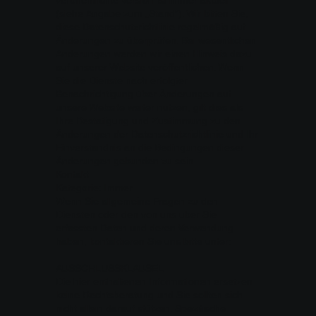
(siehe Angabe zum „Stand“). Wir bitten Sie,
diese Datenschutzrichtlinie regelmäßig auf
Änderungen zu überprüfen. Bei wesentlichen
Änderungen werden wir einen Hinweis dazu
auf unserer Website veröffentlichen. Wenn
Sie die Dienste nach erfolgter
Benachrichtigung über Änderungen auf
unsere Website weiter nutzen, gilt dies als
Ihre Bestätigung und Zustimmung zu den
Änderungen der Datenschutzrichtlinie und Ihr
Einverständnis an die Bedingungen dieser
Änderungen gebunden zu sein.
Kontakt
Kategorie: Immer
Wenn Sie allgemeine Fragen zu den
Diensten oder den von uns über Sie
erfassten Daten und deren Verwendung
haben, kontaktieren Sie uns bitte unter:
AUSSCHLUSSKLAUSEL
Die hier enthaltenen Informationen ersetzen
keine Rechtsberatung und Sie sollten sich
nicht allein darauf stützen. Spezifische