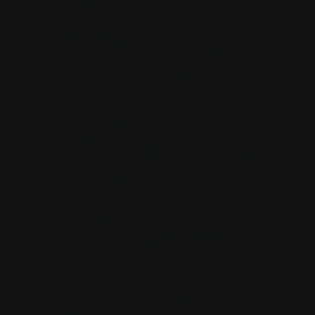
gesetzlicher Verpflichtungen nicht gelöscht
werden können.
Kategorie: Immer
Wir verwenden Ihre personenbezogenen
Daten nur für die in der Datenschutzrichtlinie
festgelegten Zwecke und nur, wenn wir
davon überzeugt sind, dass:
die Verwendung Ihrer
personenbezogenen Daten erforderlich ist,
um einen Vertrag zu erfüllen oder zu
schließen (z. B. um Ihnen die Dienste selbst
oder Kundenbetreuung bzw. technischen
Support bereitzustellen);
die Verwendung Ihrer
personenbezogenen Daten notwendig ist, um
entsprechenden rechtlichen oder
behördlichen Verpflichtungen
nachzukommen, oder
die Verwendung Ihrer
personenbezogenen Daten notwendig ist, um
unsere berechtigten geschäftlichen
Interessen zu unterstützen (unter der
Maßgabe, dass dies jederzeit in einer Weise