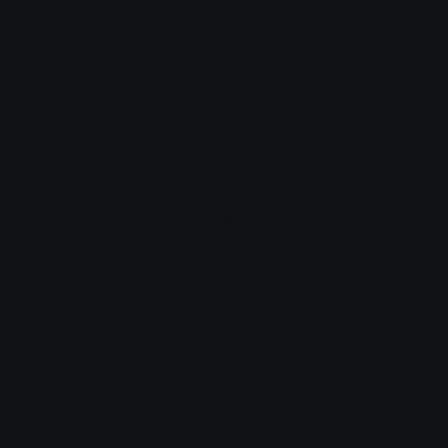
des Website-Traffics können ebenfalls
Cookies und/oder JavaScript und/oder
Webbeacons (einschließlich durchsichtiger
GIFs) und/oder Flash-Cookies und/oder
andere Technologien verwenden, um die
Wirksamkeit ihrer Anzeigen zu messen und
Werbeinhalte für Sie anzupassen. Diese
Drittanbieter-Cookies und andere
Technologien unterliegen der spezifischen
Datenschutzrichtlinie des jeweiligen
Drittanbieters und nicht dieser hier.
Wo speichern wir die Daten?
Kategorie: Immer
Nicht personenbezogene Daten
Bitte beachten Sie, dass unsere
Unternehmen sowie unsere
vertrauenswürdigen Partner und
Dienstanbieter auf der ganzen Welt ansässig
sind. Zu den in dieser Datenschutzrichtlinie
erläuterten Zwecke speichern und
verarbeiten wir alle nicht
personenbezogenen Daten, die wir erfassen,
in unterschiedlichen Rechtsordnungen.