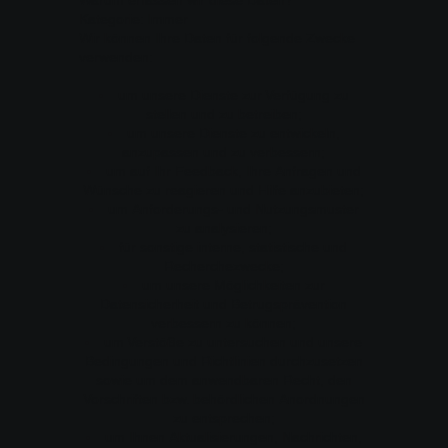
Kategorie: Immer
Wir können Ihre Daten für folgende Zwecke
verwenden:
um unsere Dienste zur Verfügung zu
stellen und zu betreiben;
um unsere Dienste zu entwickeln,
anzupassen und zu verbessern;
um auf Ihr Feedback, Ihre Anfragen und
Wünsche zu reagieren und Hilfe anzubieten;
um Anforderungs- und Nutzungsmuster
zu analysieren;
für sonstige interne, statistische und
Recherchezwecke;
um unsere Möglichkeiten zur
Datensicherheit und Betrugsprävention
verbessern zu können;
um Verstöße zu untersuchen und unsere
Bedingungen und Richtlinien durchzusetzen
sowie um dem anwendbaren Recht, den
Vorschriften bzw. behördlichen Anordnungen
zu entsprechen;
um Ihnen Aktualisierungen, Nachrichten,