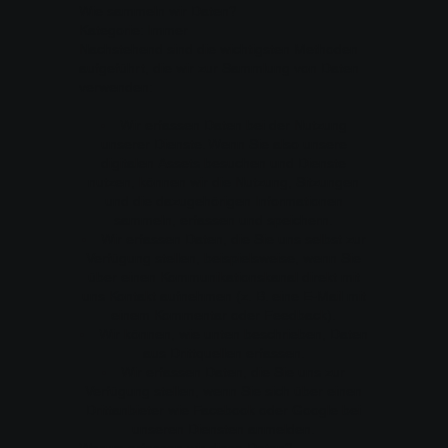
Wie sammeln wir Daten?
Kategorie: Immer
Nachstehend sind die wichtigsten Methoden
aufgeführt, die wir zur Sammlung von Daten
verwenden:
Wir erfassen Daten bei der Nutzung
unserer Dienste. Wenn Sie also unsere
digitalen Assets besuchen und Dienste
nutzen, können wir die Nutzung, Sitzungen
und die dazugehörigen Informationen
sammeln, erfassen und speichern.
Wir erfassen Daten, die Sie uns selbst zur
Verfügung stellen, beispielsweise, wenn Sie
über einen Kommunikationskanal direkt mit
uns Kontakt aufnehmen (z. B. eine E-Mail mit
einem Kommentar oder Feedback).
Wir können, wie unten beschrieben, Daten
aus Drittquellen erfassen.
Wir erfassen Daten, die Sie uns zur
Verfügung stellen, wenn Sie sich über einen
Drittanbieter wie Facebook oder Google bei
unseren Diensten anmelden.
Warum erfassen wir diese Daten?