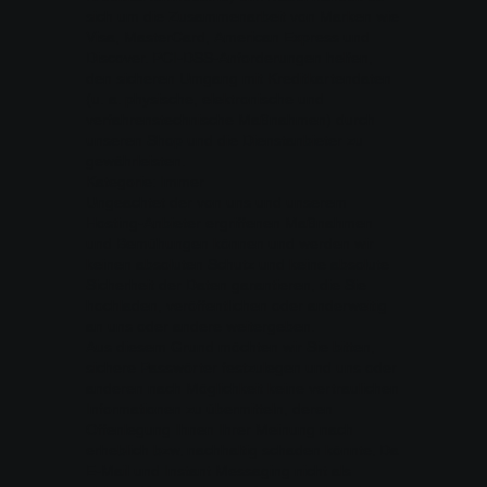
sich um die Zusammenarbeit von Marken wie
Visa, MasterCard, American Express und
Discover. PCI-DSS-Anforderungen helfen,
den sicheren Umgang mit Kreditkartendaten
(u. a. physische, elektronische und
verfahrenstechnische Maßnahmen) durch
unseren Shop und die Dienstanbieter zu
gewährleisten.
Kategorie: Immer
Ungeachtet der von uns und unserem
Hosting-Anbieter ergriffenen Maßnahmen
und Bemühungen können und werden wir
keinen absoluten Schutz und keine absolute
Sicherheit der Daten garantieren, die Sie
hochladen, veröffentlichen oder anderweitig
an uns oder andere weitergeben.
Aus diesem Grund möchten wir Sie bitten,
sichere Passwörter festzulegen und uns oder
anderen nach Möglichkeit keine vertraulichen
Informationen zu übermitteln, deren
Offenlegung Ihnen Ihrer Meinung nach
erheblich bzw. nachhaltig schaden könnte. Da
E-Mail und Instant Messaging nicht als