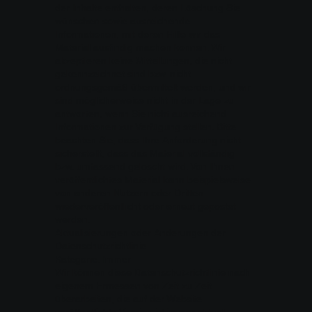
der Inhalte enthalten, deren Löschung Sie
wünschen sowie ausreichende
Informationen, mit deren Hilfe wir das
Material ausfindig machen können. Wir
akzeptieren keine Mitteilungen, die nicht
gekennzeichnet sind bzw. nicht
ordnungsgemäß übermittelt werden, und wir
sind möglicherweise nicht in der Lage zu
antworten, wenn Sie nicht ausreichend
Informationen zur Verfügung stellen. Bitte
beachten Sie, dass Ihre Anforderung nicht
sicherstellt, dass das Material vollständig
bzw. umfassend gelöscht wird. Von Ihnen
veröffentlichtes Material kann beispielsweise
von anderen Nutzern oder Dritten
wiederveröffentlicht oder erneut gepostet
werden.
Aktualisierungen oder Änderungen der
Datenschutzrichtlinie
Kategorie: Immer
Wir können diese Datenschutzrichtlinie nach
eigenem Ermessen von Zeit zu Zeit
überarbeiten, die auf der Website
veröffentlichte Version ist immer aktuell