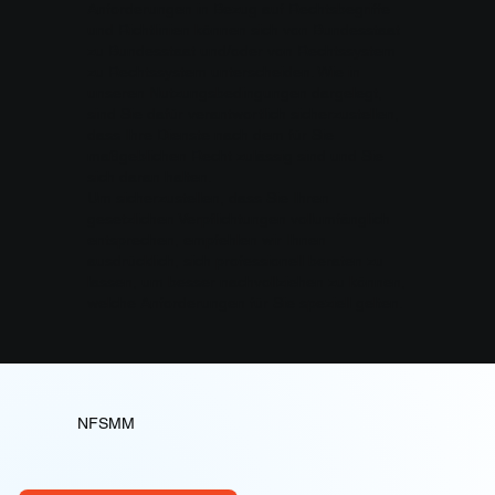
Anforderungen in Bezug auf Rechtsbegriffe
und Richtlinien können sich von Bundesstaat
zu Bundesstaat und/oder von Rechtssystem
zu Rechtssystem unterscheiden. Wie in
unseren Nutzungsbedingungen dargelegt,
sind Sie dafür verantwortlich sicherzustellen,
dass Ihre Dienste nach dem für Sie
maßgeblichen Recht zulässig sind und Sie
sich daran halten.
Um sicherzustellen, dass Sie Ihren
gesetzlichen Verpflichtungen vollumfänglich
entsprechen, empfehlen wir Ihnen
ausdrücklich, sich professionell beraten zu
lassen, um besser nachvollziehen zu können,
welche Anforderungen für Sie speziell gelten.
NFSMM