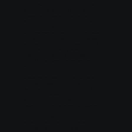
Öffentlichkeit zu schützen; (iv) im Falle eines
Kontrollwechsels bei uns oder bei einem
unserer verbundenen Unternehmen (im
Wege einer Verschmelzung, des Erwerbs
oder Kaufs (im Wesentlichen) aller
Vermögenswerte u. a.); (v) um Ihre Daten
mittels befugter Drittanbieter zu erfassen,
vorzuhalten und/oder zu verwalten (z. B.
Cloud-Service-Anbieter), soweit dies für
geschäftliche Zwecke angemessen ist; (vi)
um mit Drittanbietern gemeinsam an der
Verbesserung Ihres Nutzererlebnisses zu
arbeiten. Zur Vermeidung von
Missverständnissen möchten wir darauf
hinweisen, dass wir nicht personenbezogene
Daten nach eigenem Ermessen an Dritte
übermitteln bzw. weitergeben oder
anderweitig verwenden können.
Kategorie: Nutzer hat einen Blog oder ein
Forum
Bitte beachten Sie, dass unsere Dienste
soziale Interaktionen (z. B. Inhalte,
Informationen und Kommentare öffentlich