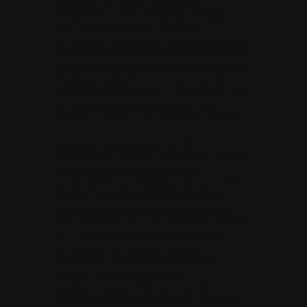
Kategorie: Der Nutzer ist mit einem
Werbedienst, einem Campaign Manager
oder mit Facebook Ads verbunden
Wir können über unsere Dienste und unsere
digitalen Assets (einschließlich Websites und
Anwendungen, die unsere Dienste einsetzen)
Werbung bereitstellen, die auch auf Sie
zugeschnitten sein kann, z. B. Anzeigen, die
auf Ihrem jüngsten Surfverhalten auf
Websites, Geräten oder Browsern basieren.
Um diese Werbeanzeigen für Sie
bereitzustellen, können wir Cookies und/oder
JavaScript und/oder Webbeacons
(einschließlich durchsichtiger GIFs) und/oder
HTML5 Local Storage und/oder andere
Technologien einsetzen. Wir können auch
Dritte einsetzen, wie z. B. Netzwerkinserenten
(d. h. Dritte, die Werbeanzeigen auf der
Grundlage Ihrer Website-Besuche
einblenden), um gezielte Anzeigen zu
schalten. Externe Anbieter von
Werbenetzwerken, Werbetreibende,
Sponsoren und/oder Dienste zur Messung