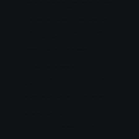
personenbezogenen Daten verlangen, oder
eine Beschwerde bei einer
Aufsichtsbehörde einreichen.
Bitte beachten Sie jedoch, dass diese Rechte
nicht uneingeschränkt gültig sind und
unseren eigenen berechtigten Interessen
und regulatorischen Anforderungen
unterliegen können. Wenn Sie allgemeine
Fragen zu den von uns erfassten
personenbezogenen Daten und deren
Verwendung haben, wenden Sie sich bitte an
uns, wie unten angegeben.
Im Zuge der Bereitstellung der Dienste
können wir Daten grenzüberschreitend an
verbundene Unternehmen oder andere Dritte
und aus Ihrem Land/Ihrer Rechtsordnung in
andere Länder/Rechtsordnungen weltweit
übertragen. Durch die Nutzung der Dienste
stimmen Sie der Übertragung Ihrer Daten
außerhalb des EWR zu.
Wenn Sie im EWR ansässig sind, werden
Ihre personenbezogenen Daten nur dann an
Standorte außerhalb des EWR übertragen,