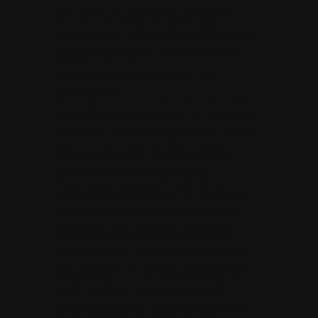
über diesen Nutzer löschen. Sollten Sie
Grund zu der Annahme haben, dass ein
Minderjähriger Daten an uns weitergegeben
hat, nehmen Sie bitte, wie unten erläutert,
Kontakt zu uns auf.
Kategorie: Nutzer erfasst Daten von
Minderjährigen
Kinder können unsere Dienste nutzen. Wenn
sie jedoch Zugriff auf bestimmte Funktionen
wünschen, müssen sie ggf. gewisse Angaben
machen. Die Erfassung einiger Daten
(einschließlich Daten, die über Cookies,
Webbeacons und andere ähnliche
Technologien gesammelt werden) kann
automatisch erfolgen. Wenn wir wissentlich
von einem Kind erfasste Daten sammeln,
verwenden oder offenlegen, werden wir in
Übereinstimmung mit geltendem Recht
darauf hinweisen und die Zustimmung der
Eltern einholen. Wir machen die Teilnahme
eines Kindes an einer Online-Aktivität nicht
davon abhängig, dass das Kind mehr
Kontaktdaten angibt, als vernünftigerweise