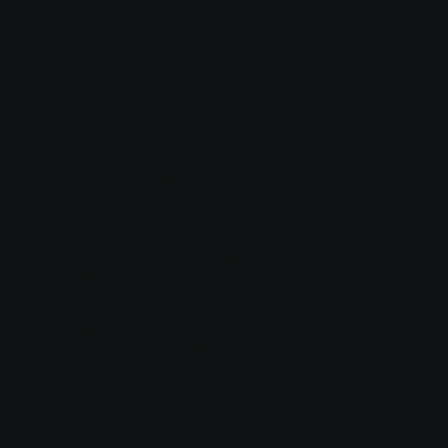
berichtigen, ergänzen oder löschen.
Wie schützen wir die Daten?
Kategorie: Immer
Der Hosting-Dienst für unserer digitalen
Assets stellt uns die Online-Plattform zu
Verfügung, über die wir Ihnen unsere Dienste
anbieten können. Ihre Daten können über die
Datenspeicherung, Datenbanken und
allgemeine Anwendungen unseres Hosting-
Anbieters gespeichert werden. Er speichert
Ihre Daten auf sicheren Servern hinter einer
Firewall und er bietet sicheren HTTPS-Zugriff
auf die meisten Bereiche seiner Dienste.
Kategorie: Nutzer akzeptiert
Zahlungen/eCom
Alle von uns und unserem Hosting-Anbieter
für unsere digitalen Assets angebotenen
Zahlungsmöglichkeiten halten die
Vorschriften des PCI-DSS
(Datensicherheitsstandard der
Kreditkartenindustrie) des PCI Security
Standards Council (Rat für
Sicherheitsstandards der
Kreditkartenindustrie) ein. Dabei handelt es