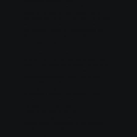
gesammelt werden („nicht
personenbezogene Daten“). Nicht
personenbezogene Daten lassen keine
Rückschlüsse darauf zu, von wem sie erfasst
wurden. Nicht personenbezogene Daten, die
wir erfassen, bestehen hauptsächlich aus
technischen und zusammengefassten
Nutzungsinformationen.
Individuell identifizierbare Informationen, d. h.
all jene, über die man Sie identifizieren kann
oder mit vertretbarem Aufwand identifizieren
könnte („personenbezogene Daten“). Zu den
personenbezogenen Daten, die wir über
unsere Dienste erfassen, können
Informationen gehören, die von Zeit zu Zeit
angefordert werden, wie Namen, E-Mail-
Adressen, Adressen, Telefonnummern, IP-
Adressen und mehr. Wenn wir
personenbezogene mit nicht
personenbezogenen Daten kombinieren,
werden diese, solange sie in Kombination
vorliegen, von uns als personenbezogene
Daten behandelt.