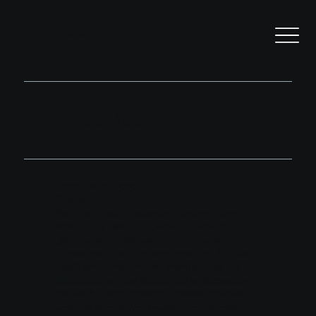
NFSMM
DSGVO
Stand: 29.10.2020
Einleitung
Wir („wir“, „uns“, „unser/e“) nehmen den
Schutz der Daten der Nutzer („Nutzer“ oder
„Sie“) unserer Website und/oder unseres
Mobile-App (die „Website“ bzw. der „Mobile-
App“) sehr ernst und verpflichten uns, die
Informationen, die Nutzer uns in Verbindung
mit der Nutzung unserer Website und/oder
unseres Mobile-App (zusammen: „digitale