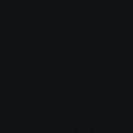
sichere Kommunikationsformen gelten, bitten
wir Sie außerdem, keine vertraulichen
Informationen über einen dieser
Kommunikationskanäle weiterzugeben.
Wie gehen wir mit Minderjährigen um?
Kategorie: Nutzer erfasst KEINE Daten von
Minderjährigen
Die Dienste sind nicht für Nutzer bestimmt,
die noch nicht die gesetzliche Volljährigkeit
erreicht haben. Wir werden wissentlich keine
Daten von Kindern erfassen. Wenn Sie noch
nicht volljährig sind, sollten Sie die Dienste
nicht herunterladen oder nutzen und uns
keine Informationen zur Verfügung stellen.
Wir behalten uns das Recht vor, jederzeit
einen Altersnachweis zu verlangen, damit wir
überprüfen können, ob Minderjährige unsere
Dienste nutzen. Für den Fall, dass wir
Kenntnis davon erlangen, dass ein
Minderjähriger unsere Dienste nutzt, können
wir diesen Nutzern den Zugang zu unseren
Diensten untersagen und ihn sperren, und
wir können alle bei uns gespeicherten Daten