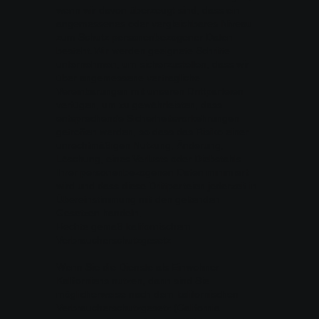
wenn wir davon überzeugt sind, dass ein
angemessenes oder vergleichbares Niveau
zum Schutz personenbezogener Daten
besteht. Wir werden geeignete Schritte
unternehmen, um sicherzustellen, dass wir
über angemessene vertragliche
Vereinbarungen mit unseren Drittparteien
verfügen, um zu gewährleisten, dass
entsprechende Sicherheitsvorkehrungen
getroffen werden, so dass das Risiko einer
unrechtmäßigen Nutzung, Änderung,
Löschung, eines Verlusts oder Diebstahls
Ihrer personenbezogenen Daten minimiert
wird und dass diese Drittparteien jederzeit in
Übereinstimmung mit den geltenden
Gesetzen handeln.
Rechte gemäß kalifornischem
Verbraucherschutzgesetz
Wenn Sie die Dienste als Einwohner
Kaliforniens nutzen, dann sind Sie
möglicherweise nach dem kalifornischen
Verbraucherschutzgesetz (California