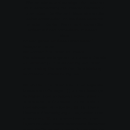
Werbematerial und sonstige Informationen
im Zusammenhang mit unseren Diensten zu
übermitteln. Bei Werbe-E-Mails können Sie
selbst entscheiden, ob Sie diese weiterhin
erhalten möchten. Wenn nicht, klicken Sie
einfach auf den Abmeldelink in diesen E-
Mails.
An wen geben wir diese Daten weiter?
Kategorie: Immer
Wir können Ihre Daten an unsere
Dienstleister weitergeben, um unsere Dienste
zu betreiben (z. B. Speicherung von Daten
über Hosting-Dienste Dritter, Bereitstellung
technischer Unterstützung usw.).
Wir können Ihre Daten auch unter folgenden
Umständen offenlegen: (i) um rechtswidrige
Aktivitäten oder sonstiges Fehlverhalten zu
untersuchen, aufzudecken, zu verhindern
oder dagegen vorzugehen; (ii) um unsere
Rechte auf Verteidigung zu begründen oder
auszuüben; (iii) um unsere Rechte, unser
Eigentum oder unsere persönliche Sicherheit
sowie die Sicherheit unserer Nutzer oder der