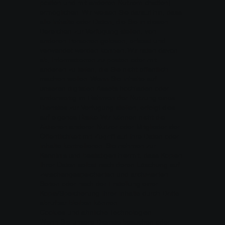
posten und mit anderen Nutzern chatten)
ermöglichen. Wir weisen Sie darauf hin, dass
alle Inhalte oder Daten, die Sie in diesen
Bereichen zur Verfügung stellen, von
anderen Personen gelesen, erfasst und
verwendet werden können. Wir raten davon
ab, Informationen zu posten oder mit
anderen zu teilen, die Sie nicht öffentlich
machen wollen. Wenn Sie Inhalte auf
unseren digitalen Assets hochladen oder
anderweitig im Rahmen der Nutzung eines
Dienstes zur Verfügung stellen, erfolgt dies
auf eigenes Risiko. Wir können nicht die
Aktionen anderer Nutzer oder Mitglieder der
Öffentlichkeit mit Zugriff auf Ihre Daten oder
Inhalte kontrollieren. Sie nehmen zur
Kenntnis und bestätigen hiermit, dass Kopien
Ihrer Daten selbst nach deren Löschung auf
zwischengespeicherten und archivierten
Seiten oder nach der Erstellung einer
Kopie/Speicherung Ihrer Inhalte durch Dritte
abrufbar bleiben können.
Cookies und ähnliche Technologien
Wenn Sie unsere Dienste besuchen oder