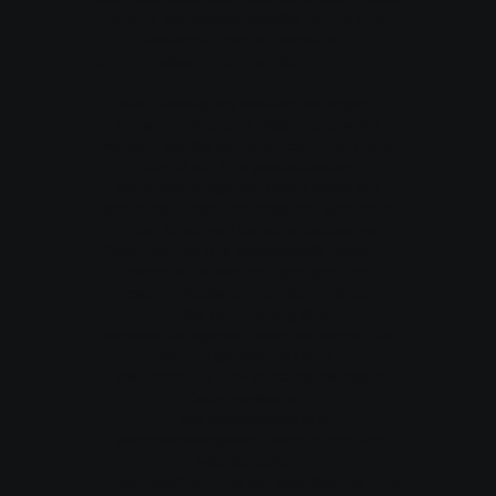
erfolgt, die verhältnismäßig ist und Ihre
Datenschutzrechte respektiert).
Als EU-Ansässiger können Sie:
eine Bestätigung darüber verlangen, ob
personenbezogene Daten verarbeitet
werden, die Sie betreffen, oder nicht, und
Zugriff auf Ihre gespeicherten
personenbezogenen Daten sowie auf
bestimmte Zusatzinformationen anfordern;
den Erhalt von personenbezogenen
Daten, die Sie uns bereitgestellt haben, in
einem strukturierten, gängigen und
maschinenlesbaren Format verlangen;
die Berichtigung lhrer
personenbezogenen Daten verlangen, die
bei uns gespeichert sind;
die Löschung Ihrer personenbezogenen
Daten verlangen;
der Verarbeitung Ihrer
personenbezogenen Daten durch uns
widersprechen;
die Einschränkung der Verarbeitung Ihrer